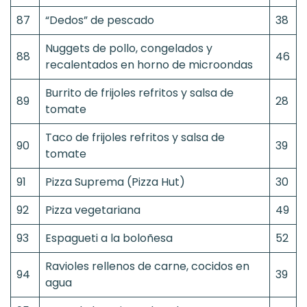
87
“Dedos” de pescado
38
Nuggets de pollo, congelados y
88
46
recalentados en horno de microondas
Burrito de frijoles refritos y salsa de
89
28
tomate
Taco de frijoles refritos y salsa de
90
39
tomate
91
Pizza Suprema (Pizza Hut)
30
92
Pizza vegetariana
49
93
Espagueti a la boloñesa
52
Ravioles rellenos de carne, cocidos en
94
39
agua