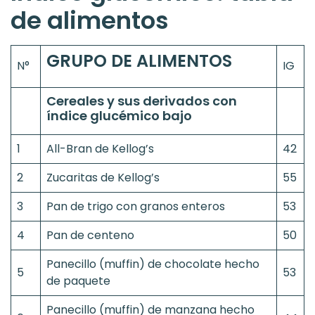
de alimentos
GRUPO DE ALIMENTOS
N°
IG
Cereales y sus derivados con
índice glucémico bajo
1
All-Bran de Kellog’s
42
2
Zucaritas de Kellog’s
55
3
Pan de trigo con granos enteros
53
4
Pan de centeno
50
Panecillo (muffin) de chocolate hecho
5
53
de paquete
Panecillo (muffin) de manzana hecho