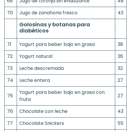
69
Jugo de toronja sin endulzante
48
70
Jugo de zanahoria fresco
43
Golosinas y botanas para
diabéticos
71
Yogurt para beber bajo en grasa
38
72
Yogurt natural
36
73
Leche descremada
32
74
Leche entera
27
Yogurt para beber bajo en grasa con
75
27
fruta
76
Chocolate con leche
43
77
Chocolate Snickers
55