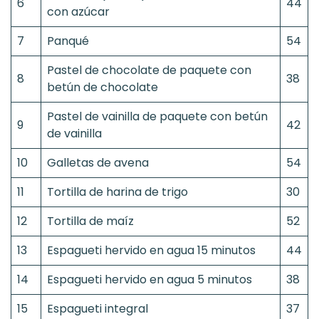
6
44
con azúcar
7
Panqué
54
Pastel de chocolate de paquete con
8
38
betún de chocolate
Pastel de vainilla de paquete con betún
9
42
de vainilla
10
Galletas de avena
54
11
Tortilla de harina de trigo
30
12
Tortilla de maíz
52
13
Espagueti hervido en agua 15 minutos
44
14
Espagueti hervido en agua 5 minutos
38
15
Espagueti integral
37