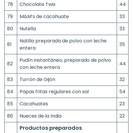
78
Chocolate Twix
44
79
M&M’s de cacahuate
33
80
Nutella
33
Natilla preparada de polvo con leche
81
35
entera
Pudín instantáneo, preparado de polvo
82
44
con leche entera
83
Turrón de Gijón
32
84
Papas fritas regulares con sal
54
85
Cacahuates
23
86
Nueces de la India
22
Productos preparados