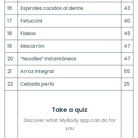
16
Espirales cocidos al dente
43
17
Fetuccini
40
18
Fideos
45
19
Macarrón
47
20
“Noodles” instantáneos
47
21
Arroz integral
55
22
Cebada perla
25
Take a quiz
Discover what MyBody app can do for
you