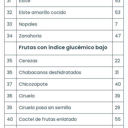
31
Elote
53
32
Elote amarillo cocido
53
33
Nopales
7
34
Zanahoria
47
Frutas con índice glucémico bajo
35
Cerezas
22
36
Chabacanos deshidratados
31
37
Chicozapote
40
38
Ciruela
39
39
Ciruela pasa sin semilla
29
40
Coctel de frutas enlatado
55