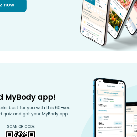
iz now
d MyBody app!
rks best for you with this 60-sec
 quiz and get your MyBody app.
SCAN QR CODE