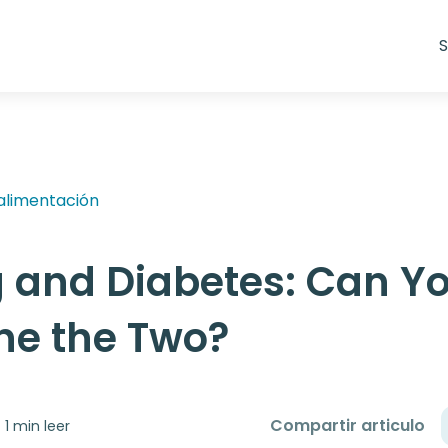
S
 alimentación
g and Diabetes: Can Y
e the Two?
Compartir articulo
1 min leer