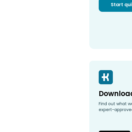
Start qu
Downloa
Find out what wo
expert-approved